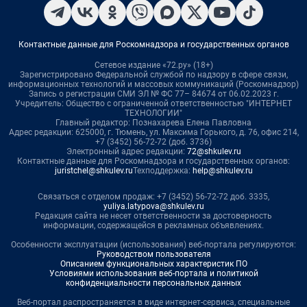
Контактные данные для Роскомнадзора и государственных органов
Сетевое издание «72.ру» (18+)
Зарегистрировано Федеральной службой по надзору в сфере связи,
информационных технологий и массовых коммуникаций (Роскомнадзор)
Запись о регистрации СМИ ЭЛ № ФС 77– 84674 от 06.02.2023 г.
Учредитель: Общество с ограниченной ответственностью "ИНТЕРНЕТ
ТЕХНОЛОГИИ"
Главный редактор: Познахарева Елена Павловна
Адрес редакции: 625000, г. Тюмень, ул. Максима Горького, д. 76, офис 214,
+7 (3452) 56-72-72 (доб. 3736)
Электронный адрес редакции:
72@shkulev.ru
Контактные данные для Роскомнадзора и государственных органов:
juristchel@shkulev.ru
Техподдержка:
help@shkulev.ru
Связаться с отделом продаж: +7 (3452) 56-72-72 доб. 3335,
yuliya.latypova@shkulev.ru
Редакция сайта не несет ответственности за достоверность
информации, содержащейся в рекламных объявлениях.
Особенности эксплуатации (использования) веб-портала регулируются:
Руководством пользователя
Описанием функциональных характеристик ПО
Условиями использования веб-портала и политикой
конфиденциальности персональных данных
Веб-портал распространяется в виде интернет-сервиса, специальные