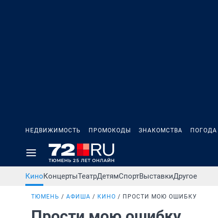
НЕДВИЖИМОСТЬ
ПРОМОКОДЫ
ЗНАКОМСТВА
ПОГОДА
Кино
Концерты
Театр
Детям
Спорт
Выставки
Другое
ТЮМЕНЬ
АФИША
КИНО
ПРОСТИ МОЮ ОШИБКУ
Прости мою ошибку