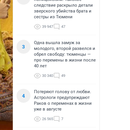
следствие раскрыло детали
зверского убийства брата и
сестры из Тюмени
39 947
47
Одна вышла замуж за
3
молодого, второй развелся и
обрел свободу: тюменцы —
про перемены в жизни после
40 лет
30 340
49
Потеряют голову от любви.
4
Астрологи предупреждают
Раков о переменах в жизни
уже в августе
26 565
7