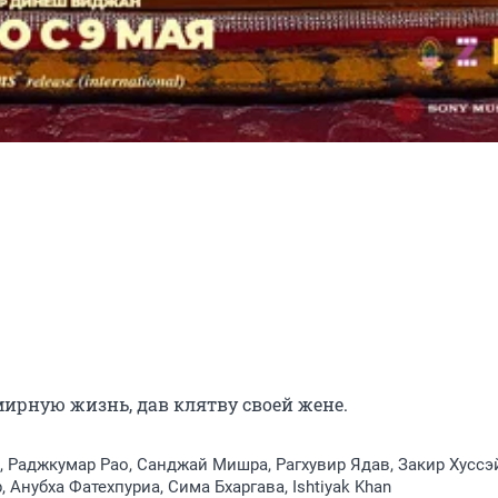
мирную жизнь, дав клятву своей жене.
, Раджкумар Рао, Санджай Мишра, Рагхувир Ядав, Закир Хуссэ
 Анубха Фатехпуриа, Сима Бхаргава, Ishtiyak Khan