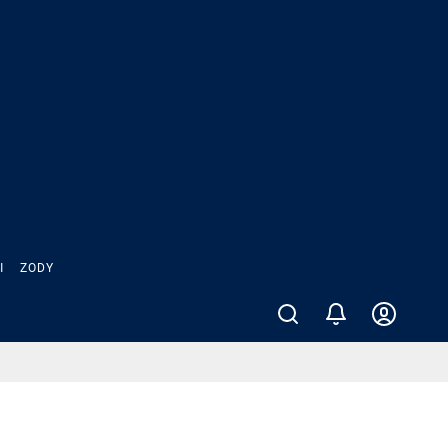
Ы
ZODY