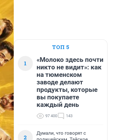
ТОП 5
«Молоко здесь почти
1
никто не видит»: как
на тюменском
заводе делают
продукты, которые
вы покупаете
каждый день
97 400
143
Думали, что говорят с
2
полицейским. Тайское