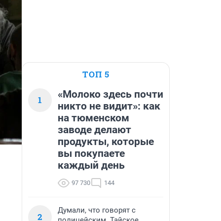
ТОП 5
«Молоко здесь почти
1
никто не видит»: как
на тюменском
заводе делают
продукты, которые
вы покупаете
каждый день
97 730
144
Думали, что говорят с
2
полицейским. Тайское