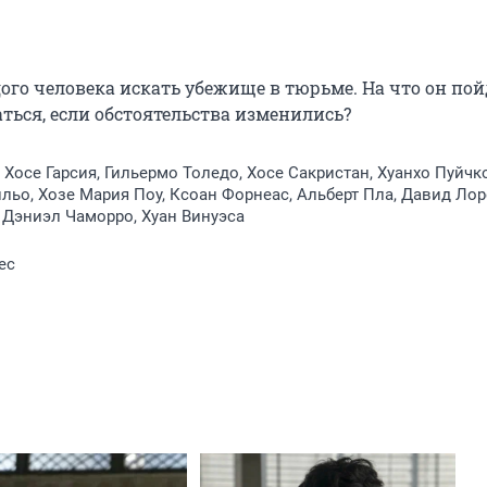
о человека искать убежище в тюрьме. На что он пойд
аться, если обстоятельства изменились?
 Хосе Гарсия, Гильермо Толедо, Хосе Сакристан, Хуанхо Пуйчк
льо, Хозе Мария Поу, Ксоан Форнеас, Альберт Пла, Давид Лор
 Дэниэл Чаморро, Хуан Винуэса
ес