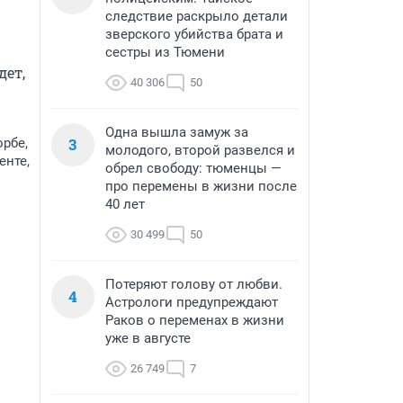
следствие раскрыло детали
зверского убийства брата и
сестры из Тюмени
ет, 
40 306
50
Одна вышла замуж за
3
орбе,
молодого, второй развелся и
енте,
обрел свободу: тюменцы —
про перемены в жизни после
40 лет
30 499
50
Потеряют голову от любви.
4
Астрологи предупреждают
Раков о переменах в жизни
уже в августе
26 749
7