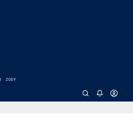
Ы
ZODY