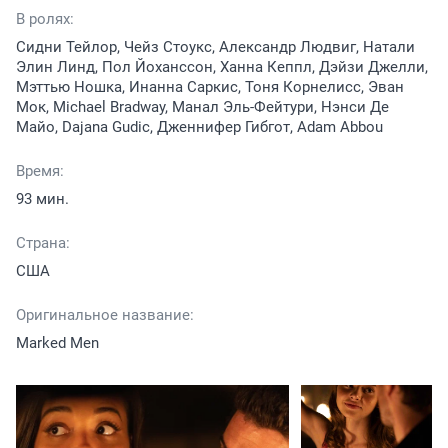
В ролях:
Сидни Тейлор, Чейз Стоукс, Александр Людвиг, Натали
Элин Линд, Пол Йоханссон, Ханна Кеппл, Дэйзи Джелли,
Мэттью Ношка, Инанна Саркис, Тоня Корнелисс, Эван
Мок, Michael Bradway, Манал Эль-Фейтури, Нэнси Де
Майо, Dajana Gudic, Дженнифер Гибгот, Adam Abbou
Время:
93 мин.
Страна:
США
Оригинальное название:
Marked Men