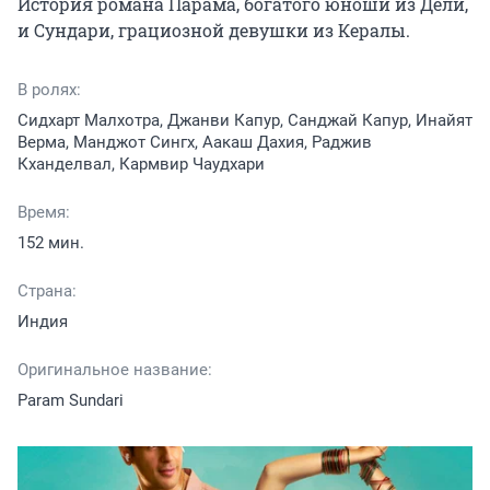
История романа Парама, богатого юноши из Дели, 
и Сундари, грациозной девушки из Кералы.
В ролях:
Сидхарт Малхотра, Джанви Капур, Санджай Капур, Инайят
Верма, Манджот Сингх, Аакаш Дахия, Раджив
Кханделвал, Кармвир Чаудхари
Время:
152 мин.
Страна:
Индия
Оригинальное название:
Param Sundari