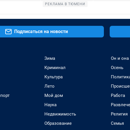
РЕКЛАМА В ТЮМЕНИ
Подписаться на новости
Зима
Он и она
Криминал
Осень
Культура
Политик
Лето
Происше
спорт
Мой дом
Работа
Наука
Развлеч
Недвижимость
Религия
Образование
Семья