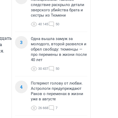
следствие раскрыло детали
зверского убийства брата и
сестры из Тюмени
40 145
50
цать 
Одна вышла замуж за
3
 
молодого, второй развелся и
обрел свободу: тюменцы —
. 
про перемены в жизни после
40 лет
30 437
50
Потеряют голову от любви.
4
Астрологи предупреждают
Раков о переменах в жизни
уже в августе
26 668
7