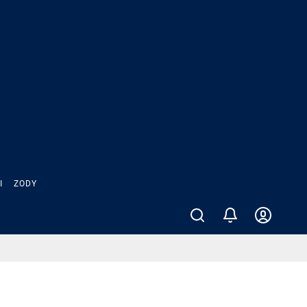
Ы
ZODY