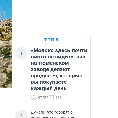
ТОП 5
«Молоко здесь почти
1
никто не видит»: как
на тюменском
заводе делают
продукты, которые
вы покупаете
каждый день
97 585
144
Думали, что говорят с
2
полицейским. Тайское