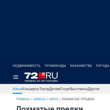
НЕДВИЖИМОСТЬ
ПРОМОКОДЫ
ЗНАКОМСТВА
ПОГОДА
Кино
Концерты
Театр
Детям
Спорт
Выставки
Другое
ТЮМЕНЬ
АФИША
КИНО
ЛОХМАТЫЕ ПРЕДКИ
Лохматые предки