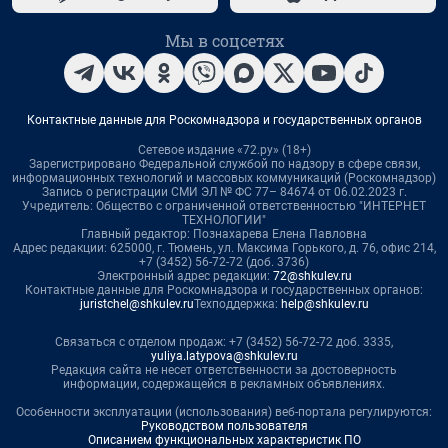
Мы в соцсетях
Контактные данные для Роскомнадзора и государственных органов
Сетевое издание «72.ру» (18+)
Зарегистрировано Федеральной службой по надзору в сфере связи,
информационных технологий и массовых коммуникаций (Роскомнадзор)
Запись о регистрации СМИ ЭЛ № ФС 77– 84674 от 06.02.2023 г.
Учредитель: Общество с ограниченной ответственностью "ИНТЕРНЕТ
ТЕХНОЛОГИИ"
Главный редактор: Познахарева Елена Павловна
Адрес редакции: 625000, г. Тюмень, ул. Максима Горького, д. 76, офис 214,
+7 (3452) 56-72-72 (доб. 3736)
Электронный адрес редакции:
72@shkulev.ru
Контактные данные для Роскомнадзора и государственных органов:
juristchel@shkulev.ru
Техподдержка:
help@shkulev.ru
Связаться с отделом продаж: +7 (3452) 56-72-72 доб. 3335,
yuliya.latypova@shkulev.ru
Редакция сайта не несет ответственности за достоверность
информации, содержащейся в рекламных объявлениях.
Особенности эксплуатации (использования) веб-портала регулируются:
Руководством пользователя
Описанием функциональных характеристик ПО