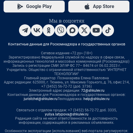
Google Play
App Store
Мы в соцсетях
Контактные данные для Роскомнадзора и государственных органов
Сетевое издание «72.ру» (18+)
Зарегистрировано Федеральной службой по надзору в сфере связи,
информационных технологий и массовых коммуникаций (Роскомнадзор)
Запись о регистрации СМИ ЭЛ № ФС 77– 84674 от 06.02.2023 г.
Учредитель: Общество с ограниченной ответственностью "ИНТЕРНЕТ
ТЕХНОЛОГИИ"
Главный редактор: Познахарева Елена Павловна
Адрес редакции: 625000, г. Тюмень, ул. Максима Горького, д. 76, офис 214,
+7 (3452) 56-72-72 (доб. 3736)
Электронный адрес редакции:
72@shkulev.ru
Контактные данные для Роскомнадзора и государственных органов:
juristchel@shkulev.ru
Техподдержка:
help@shkulev.ru
Связаться с отделом продаж: +7 (3452) 56-72-72 доб. 3335,
yuliya.latypova@shkulev.ru
Редакция сайта не несет ответственности за достоверность
информации, содержащейся в рекламных объявлениях.
Особенности эксплуатации (использования) веб-портала регулируются: