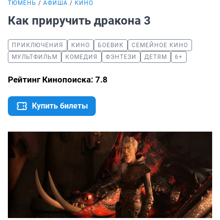
ТЮМЕНЬ
АФИША
КИНО
Как приручить дракона 3
ПРИКЛЮЧЕНИЯ
КИНО
БОЕВИК
СЕМЕЙНОЕ КИНО
МУЛЬТФИЛЬМ
КОМЕДИЯ
ФЭНТЕЗИ
ДЕТЯМ
6+
Рейтинг Кинопоиска: 7.8
Купить билеты