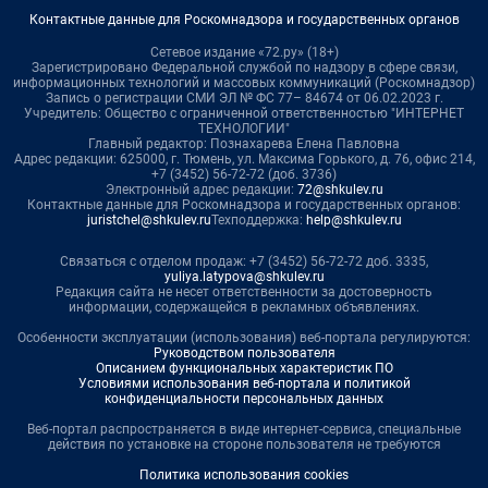
Контактные данные для Роскомнадзора и государственных органов
Сетевое издание «72.ру» (18+)
Зарегистрировано Федеральной службой по надзору в сфере связи,
информационных технологий и массовых коммуникаций (Роскомнадзор)
Запись о регистрации СМИ ЭЛ № ФС 77– 84674 от 06.02.2023 г.
Учредитель: Общество с ограниченной ответственностью "ИНТЕРНЕТ
ТЕХНОЛОГИИ"
Главный редактор: Познахарева Елена Павловна
Адрес редакции: 625000, г. Тюмень, ул. Максима Горького, д. 76, офис 214,
+7 (3452) 56-72-72 (доб. 3736)
Электронный адрес редакции:
72@shkulev.ru
Контактные данные для Роскомнадзора и государственных органов:
juristchel@shkulev.ru
Техподдержка:
help@shkulev.ru
Связаться с отделом продаж: +7 (3452) 56-72-72 доб. 3335,
yuliya.latypova@shkulev.ru
Редакция сайта не несет ответственности за достоверность
информации, содержащейся в рекламных объявлениях.
Особенности эксплуатации (использования) веб-портала регулируются:
Руководством пользователя
Описанием функциональных характеристик ПО
Условиями использования веб-портала и политикой
конфиденциальности персональных данных
Веб-портал распространяется в виде интернет-сервиса, специальные
действия по установке на стороне пользователя не требуются
Политика использования cookies