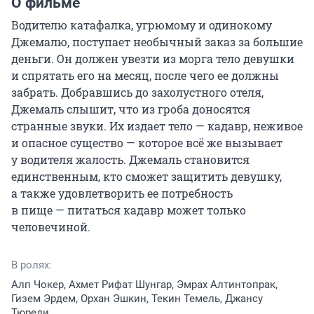
О фильме
Водителю катафалка, угрюмому и одинокому 
Джемалю, поступает необычный заказ за большие 
деньги. Он должен увезти из морга тело девушки 
и спрятать его на месяц, после чего ее должны 
забрать. Добравшись до захолустного отеля, 
Джемаль слышит, что из гроба доносятся 
странные звуки. Их издает тело — кадавр, неживое 
и опасное существо — которое всё же вызывает 
у водителя жалость. Джемаль становится 
единственным, кто сможет защитить девушку, 
а также удовлетворить ее потребность 
в пище — питаться кадавр может только 
человечиной.
В ролях:
Алп Чокер, Ахмет Рифат Шунгар, Эмрах Алтинтопрак,
Гизем Эрдем, Орхан Эшкин, Текин Темель, Джансу
Тюреди