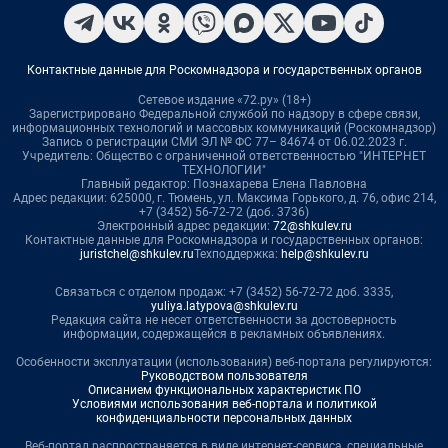
Контактные данные для Роскомнадзора и государственных органов
Сетевое издание «72.ру» (18+)
Зарегистрировано Федеральной службой по надзору в сфере связи,
информационных технологий и массовых коммуникаций (Роскомнадзор)
Запись о регистрации СМИ ЭЛ № ФС 77– 84674 от 06.02.2023 г.
Учредитель: Общество с ограниченной ответственностью "ИНТЕРНЕТ
ТЕХНОЛОГИИ"
Главный редактор: Познахарева Елена Павловна
Адрес редакции: 625000, г. Тюмень, ул. Максима Горького, д. 76, офис 214,
+7 (3452) 56-72-72 (доб. 3736)
Электронный адрес редакции:
72@shkulev.ru
Контактные данные для Роскомнадзора и государственных органов:
juristchel@shkulev.ru
Техподдержка:
help@shkulev.ru
Связаться с отделом продаж: +7 (3452) 56-72-72 доб. 3335,
yuliya.latypova@shkulev.ru
Редакция сайта не несет ответственности за достоверность
информации, содержащейся в рекламных объявлениях.
Особенности эксплуатации (использования) веб-портала регулируются:
Руководством пользователя
Описанием функциональных характеристик ПО
Условиями использования веб-портала и политикой
конфиденциальности персональных данных
Веб-портал распространяется в виде интернет-сервиса, специальные