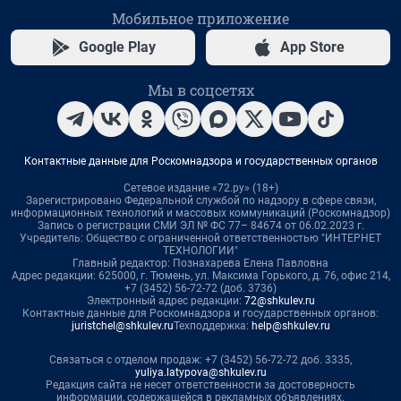
Мобильное приложение
Google Play
App Store
Мы в соцсетях
Контактные данные для Роскомнадзора и государственных органов
Сетевое издание «72.ру» (18+)
Зарегистрировано Федеральной службой по надзору в сфере связи,
информационных технологий и массовых коммуникаций (Роскомнадзор)
Запись о регистрации СМИ ЭЛ № ФС 77– 84674 от 06.02.2023 г.
Учредитель: Общество с ограниченной ответственностью "ИНТЕРНЕТ
ТЕХНОЛОГИИ"
Главный редактор: Познахарева Елена Павловна
Адрес редакции: 625000, г. Тюмень, ул. Максима Горького, д. 76, офис 214,
+7 (3452) 56-72-72 (доб. 3736)
Электронный адрес редакции:
72@shkulev.ru
Контактные данные для Роскомнадзора и государственных органов:
juristchel@shkulev.ru
Техподдержка:
help@shkulev.ru
Связаться с отделом продаж: +7 (3452) 56-72-72 доб. 3335,
yuliya.latypova@shkulev.ru
Редакция сайта не несет ответственности за достоверность
информации, содержащейся в рекламных объявлениях.