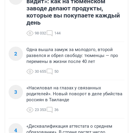
видит»: как на тюменском
заводе делают продукты,
которые вы покупаете каждый
день
98 032
144
Одна вышла замуж за молодого, второй
2
развелся и обрел свободу: тюменцы — про
перемены в жизни после 40 лет
30 655
50
«Насиловал на глазах у связанных
3
родителей». Новый поворот в деле убийства
россиян в Таиланде
23 353
36
«Дисквалификация аттестата о среднем
4
образовании». В стране растет число