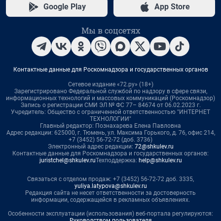
Google Play
App Store
Мы в соцсетях
Контактные данные для Роскомнадзора и государственных органов
Сетевое издание «72.ру» (18+)
Зарегистрировано Федеральной службой по надзору в сфере связи,
информационных технологий и массовых коммуникаций (Роскомнадзор)
Запись о регистрации СМИ ЭЛ № ФС 77– 84674 от 06.02.2023 г.
Учредитель: Общество с ограниченной ответственностью "ИНТЕРНЕТ
ТЕХНОЛОГИИ"
Главный редактор: Познахарева Елена Павловна
Адрес редакции: 625000, г. Тюмень, ул. Максима Горького, д. 76, офис 214,
+7 (3452) 56-72-72 (доб. 3736)
Электронный адрес редакции:
72@shkulev.ru
Контактные данные для Роскомнадзора и государственных органов:
juristchel@shkulev.ru
Техподдержка:
help@shkulev.ru
Связаться с отделом продаж: +7 (3452) 56-72-72 доб. 3335,
yuliya.latypova@shkulev.ru
Редакция сайта не несет ответственности за достоверность
информации, содержащейся в рекламных объявлениях.
Особенности эксплуатации (использования) веб-портала регулируются:
Руководством пользователя