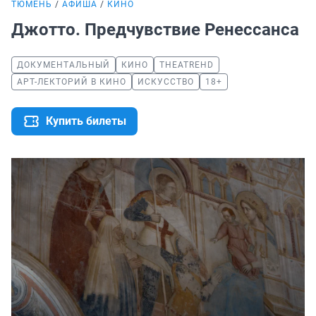
ТЮМЕНЬ
АФИША
КИНО
Джотто. Предчувствие Ренессанса
ДОКУМЕНТАЛЬНЫЙ
КИНО
THEATREHD
АРТ-ЛЕКТОРИЙ В КИНО
ИСКУССТВО
18+
Купить билеты