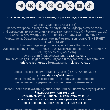
Контактные данные для Роскомнадзора и государственных органов
Сетевое издание «72.ру» (18+)
Зарегистрировано Федеральной службой по надзору в сфере связи,
информационных технологий и массовых коммуникаций (Роскомнадзор)
Запись о регистрации СМИ ЭЛ № ФС 77– 84674 от 06.02.2023 г.
Учредитель: Общество с ограниченной ответственностью "ИНТЕРНЕТ
ТЕХНОЛОГИИ"
Главный редактор: Познахарева Елена Павловна
Адрес редакции: 625000, г. Тюмень, ул. Максима Горького, д. 76, офис 214,
+7 (3452) 56-72-72 (доб. 3736)
Электронный адрес редакции:
72@shkulev.ru
Контактные данные для Роскомнадзора и государственных органов:
juristchel@shkulev.ru
Техподдержка:
help@shkulev.ru
Связаться с отделом продаж: +7 (3452) 56-72-72 доб. 3335,
yuliya.latypova@shkulev.ru
Редакция сайта не несет ответственности за достоверность
информации, содержащейся в рекламных объявлениях.
Особенности эксплуатации (использования) веб-портала регулируются:
Руководством пользователя
Описанием функциональных характеристик ПО
Условиями использования веб-портала и политикой
конфиденциальности персональных данных
Веб-портал распространяется в виде интернет-сервиса, специальные