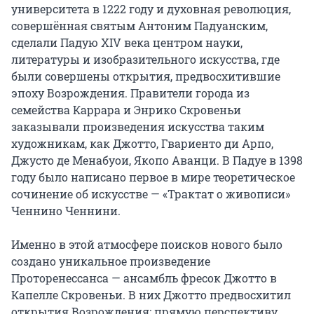
университета в 1222 году и духовная революция, 
совершённая святым Антоним Падуанским, 
сделали Падую XIV века центром науки, 
литературы и изобразительного искусства, где 
были совершены открытия, предвосхитившие 
эпоху Возрождения. Правители города из 
семейства Каррара и Энрико Скровеньи 
заказывали произведения искусства таким 
художникам, как Джотто, Гвариенто ди Арпо, 
Джусто де Менабуои, Якопо Аванци. В Падуе в 1398 
году было написано первое в мире теоретическое 
сочинение об искусстве — «Трактат о живописи» 
Ченнино Ченнини.

Именно в этой атмосфере поисков нового было 
создано уникальное произведение 
Проторенессанса — ансамбль фресок Джотто в 
Капелле Скровеньи. В них Джотто предвосхитил 
открытия Возрождения: прямую перспективу, 