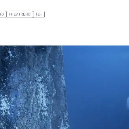
НО
THEATREHD
12+