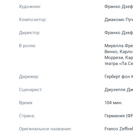
Художник:
Франко Дзе
Композитор:
Джакомо Пу
Директор:
Франко Дзе
В ролях:
Мирелла Фре
Винко, Карло
Моррези, Кар
театра «Ла С
Дирижер:
Герберт фон 
Сценарист:
Джузеппе Дж
Время:
104 мин.
Страна:
Германия (ФР
Оригинальное название:
Franco Zeffire