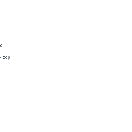
во
и хор