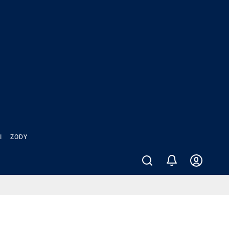
Ы
ZODY