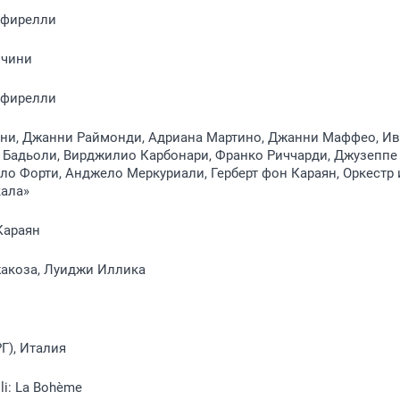
ффирелли
ччини
ффирелли
ни, Джанни Раймонди, Адриана Мартино, Джанни Маффео, И
 Бадьоли, Вирджилио Карбонари, Франко Риччарди, Джузеппе
ло Форти, Анджело Меркуриали, Герберт фон Караян, Оркестр 
кала»
Караян
акоза, Луиджи Иллика
Г), Италия
lli: La Bohème