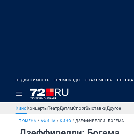
НЕДВИЖИМОСТЬ
ПРОМОКОДЫ
ЗНАКОМСТВА
ПОГОДА
Кино
Концерты
Театр
Детям
Спорт
Выставки
Другое
ТЮМЕНЬ
АФИША
КИНО
ДЗЕФФИРЕЛЛИ: БОГЕМА
Дзеффирелли: Богема