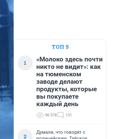
ТОП 5
«Молоко здесь почти
1
никто не видит»: как
на тюменском
заводе делают
продукты, которые
вы покупаете
каждый день
96 578
131
Думали, что говорят с
2
полицейским. Тайское