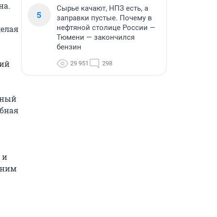
а. 
Сырье качают, НПЗ есть, а
5
заправки пустые. Почему в
нефтяной столице России —
елая 
Тюмени — закончился
бензин
ий 
29 951
298
ный 
бная 
и 
ним 