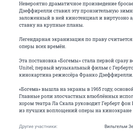
Невероятно драматичное произведение бросае
Дзеффирелли ставил эту пронзительную зимню
заложенный в ней кинотенциал и виртуозно ад
ставку на крупные планы.

Легендарная экранизация по праву считаетс
оперы всех времён.

Эта постановка «Богемы» стала первой сразу
Unitel; первый музыкальный фильм с Герберт
кинокартина режиссёра Франко Дзеффирелли.
«Богема» вышла на экраны в 1965 году, осново
Главные роли злосчастных влюблённых испол
хором театра Ла Скала руководит Герберт фон 
из лучших воплощений оперы на киноэкране и
Другие участники:
Вильгельм З