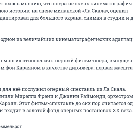
т вызов мнению, что опера не очень кинематографичн
ю историю на сцене миланской «Ла Скала», оценил 
аптировал для большого экрана, снимая в студии и д
я одной из величайших кинематографических адаптац
 во многих отношениях: первый фильм-опера, выпущен
ом фон Караяном в качестве дирижёра; первая масшта


й для неё послужил оперный спектакль из Ла Скала. 
нили Мирелла Френи и Джанни Раймонди, оркестром 
Караян. Этот фильм-спектакль до сих пор считается од
 входит в золотой фонд оперных постановок XX века.
еммельрот