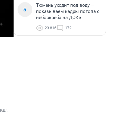
Тюмень уходит под воду —
5
показываем кадры потопа с
небоскреба на ДОКе
23 816
172
г. 