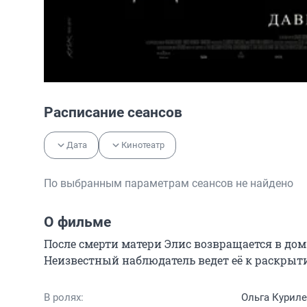
Расписание сеансов
Дата
Кинотеатр
По выбранным параметрам сеансов не найдено
О фильме
После смерти матери Элис возвращается в дом
Неизвестный наблюдатель ведет её к раскрыт
В ролях:
Ольга Курил