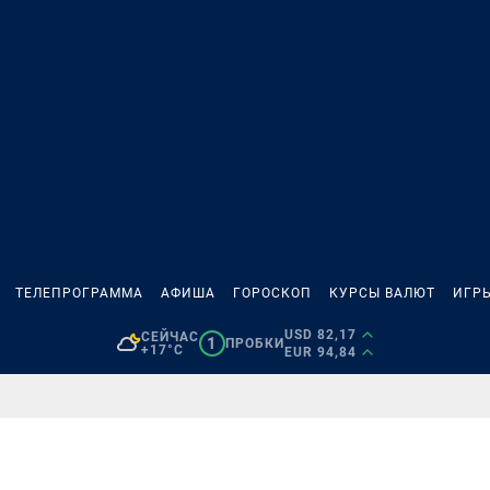
ТЕЛЕПРОГРАММА
АФИША
ГОРОСКОП
КУРСЫ ВАЛЮТ
ИГР
USD 82,17
СЕЙЧАС
1
ПРОБКИ
+17°C
EUR 94,84