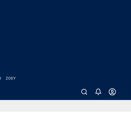
Ы
ZODY