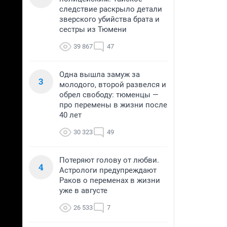
следствие раскрыло детали
зверского убийства брата и
сестры из Тюмени
39 867
47
Одна вышла замуж за
3
молодого, второй развелся и
обрел свободу: тюменцы —
про перемены в жизни после
40 лет
30 323
49
Потеряют голову от любви.
4
Астрологи предупреждают
Раков о переменах в жизни
уже в августе
26 533
7