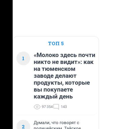
ТОП 5
«Молоко здесь почти
1
никто не видит»: как
на тюменском
заводе делают
продукты, которые
вы покупаете
каждый день
97 354
143
Думали, что говорят с
2
полицейским. Тайское