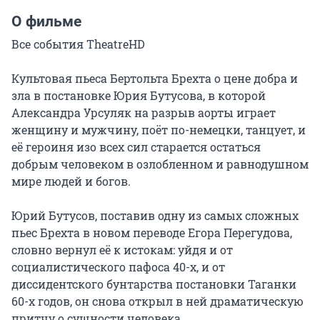
О фильме
Все события TheatreHD

Культовая пьеса Бертольта Брехта о цене добра и 
зла в постановке Юрия Бутусова, в которой 
Александра Урсуляк на разрыв аорты играет 
женщину и мужчину, поёт по-немецки, танцует, и 
её героиня изо всех сил старается остаться 
добрым человеком в озлобленном и равнодушном 
мире людей и богов.

Юрий Бутусов, поставив одну из самых сложных 
пьес Брехта в новом переводе Егора Перегудова, 
словно вернул её к истокам: уйдя и от 
социалистического пафоса 40-х, и от 
диссидентского бунтарства постановки Таганки 
60-х годов, он снова открыл в ней драматическую 
притчу о сущности человека.
