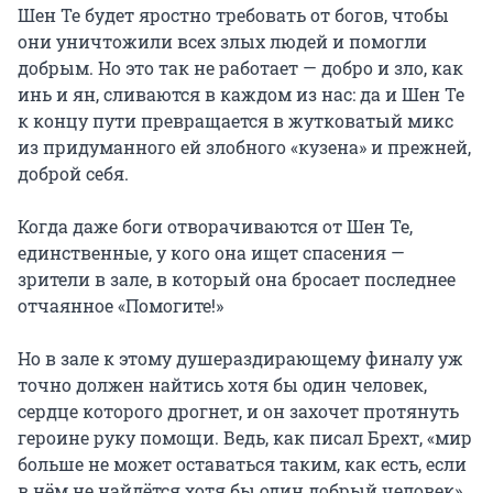
Шен Те будет яростно требовать от богов, чтобы 
они уничтожили всех злых людей и помогли 
добрым. Но это так не работает — добро и зло, как 
инь и ян, сливаются в каждом из нас: да и Шен Те 
к концу пути превращается в жутковатый микс 
из придуманного ей злобного «кузена» и прежней, 
доброй себя.

Когда даже боги отворачиваются от Шен Те, 
единственные, у кого она ищет спасения — 
зрители в зале, в который она бросает последнее 
отчаянное «Помогите!»

Но в зале к этому душераздирающему финалу уж 
точно должен найтись хотя бы один человек, 
сердце которого дрогнет, и он захочет протянуть 
героине руку помощи. Ведь, как писал Брехт, «мир 
больше не может оставаться таким, как есть, если 
в нём не найдётся хотя бы один добрый человек».
