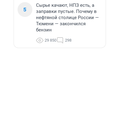
Сырье качают, НПЗ есть, а
5
заправки пустые. Почему в
нефтяной столице России —
Тюмени — закончился
бензин
29 850
298