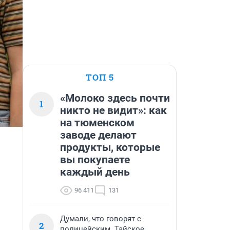
ТОП 5
«Молоко здесь почти
1
никто не видит»: как
на тюменском
заводе делают
продукты, которые
вы покупаете
каждый день
96 411
131
Думали, что говорят с
2
полицейским. Тайское