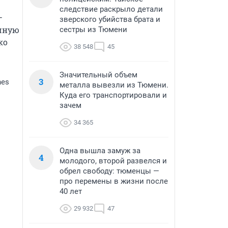
следствие раскрыло детали
 
зверского убийства брата и
чную 
сестры из Тюмени
о 
38 548
45
Значительный объем
3
nes
металла вывезли из Тюмени.
Куда его транспортировали и
зачем
34 365
Одна вышла замуж за
4
молодого, второй развелся и
обрел свободу: тюменцы —
про перемены в жизни после
40 лет
29 932
47