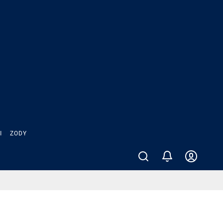
Ы
ZODY