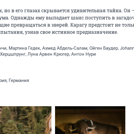
 но в его глазах скрывается удивительная тайна. Он —
пума. Однажды ему выпадает шанс поступить в загадо
щие превращаться в зверей. Карагу предстоит не тольк
спытания, узнав свое истинное предназначение.
чи, Мартина Гедек, Ахмед Абдель-Салам, Ойген Баудер, Johan
 Херцшпрунг, Луна Арвен Крюгер, Антон Нури
рия, Германия