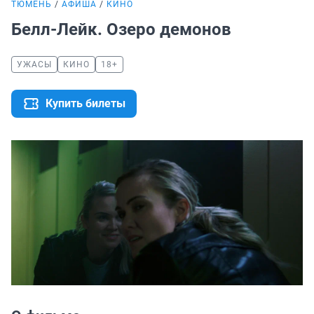
ТЮМЕНЬ
АФИША
КИНО
Белл-Лейк. Озеро демонов
УЖАСЫ
КИНО
18+
Купить билеты