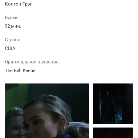
Колтон Трэн
Время:
92 мин.
Страна:
США
Оригинальное название:
The Bell Keeper