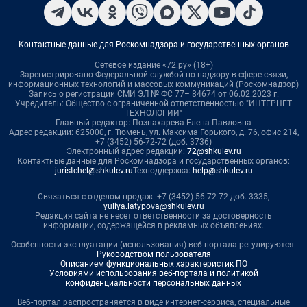
Контактные данные для Роскомнадзора и государственных органов
Сетевое издание «72.ру» (18+)
Зарегистрировано Федеральной службой по надзору в сфере связи,
информационных технологий и массовых коммуникаций (Роскомнадзор)
Запись о регистрации СМИ ЭЛ № ФС 77– 84674 от 06.02.2023 г.
Учредитель: Общество с ограниченной ответственностью "ИНТЕРНЕТ
ТЕХНОЛОГИИ"
Главный редактор: Познахарева Елена Павловна
Адрес редакции: 625000, г. Тюмень, ул. Максима Горького, д. 76, офис 214,
+7 (3452) 56-72-72 (доб. 3736)
Электронный адрес редакции:
72@shkulev.ru
Контактные данные для Роскомнадзора и государственных органов:
juristchel@shkulev.ru
Техподдержка:
help@shkulev.ru
Связаться с отделом продаж: +7 (3452) 56-72-72 доб. 3335,
yuliya.latypova@shkulev.ru
Редакция сайта не несет ответственности за достоверность
информации, содержащейся в рекламных объявлениях.
Особенности эксплуатации (использования) веб-портала регулируются:
Руководством пользователя
Описанием функциональных характеристик ПО
Условиями использования веб-портала и политикой
конфиденциальности персональных данных
Веб-портал распространяется в виде интернет-сервиса, специальные