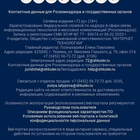
Контактные данные для Роскомнадзора и государственных органов
Сетевое издание «72.ру» (18+)
Зарегистрировано Федеральной службой по надзору в сфере связи,
информационных технологий и массовых коммуникаций (Роскомнадзор)
Запись о регистрации СМИ ЭЛ № ФС 77– 84674 от 06.02.2023 г.
Учредитель: Общество с ограниченной ответственностью "ИНТЕРНЕТ
ТЕХНОЛОГИИ"
Главный редактор: Познахарева Елена Павловна
Адрес редакции: 625000, г. Тюмень, ул. Максима Горького, д. 76, офис 214,
+7 (3452) 56-72-72 (доб. 3736)
Электронный адрес редакции:
72@shkulev.ru
Контактные данные для Роскомнадзора и государственных органов:
juristchel@shkulev.ru
Техподдержка:
help@shkulev.ru
Связаться с отделом продаж: +7 (3452) 56-72-72 доб. 3335,
yuliya.latypova@shkulev.ru
Редакция сайта не несет ответственности за достоверность
информации, содержащейся в рекламных объявлениях.
Особенности эксплуатации (использования) веб-портала регулируются:
Руководством пользователя
Описанием функциональных характеристик ПО
Условиями использования веб-портала и политикой
конфиденциальности персональных данных
Веб-портал распространяется в виде интернет-сервиса, специальные
действия по установке на стороне пользователя не требуются