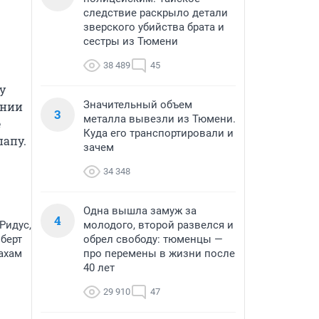
следствие раскрыло детали
зверского убийства брата и
сестры из Тюмени
38 489
45
 
Значительный объем
нии 
3
металла вывезли из Тюмени.
 
Куда его транспортировали и
папу.
зачем
34 348
Одна вышла замуж за
4
Ридус,
молодого, второй развелся и
берт
обрел свободу: тюменцы —
рахам
про перемены в жизни после
40 лет
29 910
47