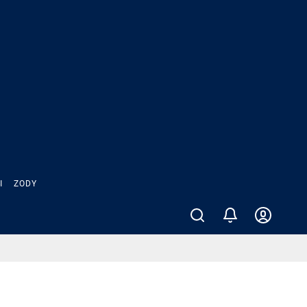
Ы
ZODY