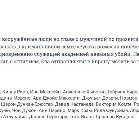
 вооружённые люди во главе с мужчиной по прозвищу
залась в криминальной семье «Русска рома» на попече
дновременно служащей академией наёмных убийц. Не
чив с отличием, Ева отправляется в Европу мстить за 
, Киану Ривз, Иэн Макшейн, Анжелика Хьюстон, Гэбриел Бирн,
дино Морено, Ава Джойс Маккарти, Джульет Доэрти, Норман 
 Шэрон Дункан-Брюстер, Дэвид Кастанеда, Виктория Комте, Ро
Су-ён, Чон Ду-хон, Анн Парийо, Марк Крэм, Рила Фукусима, Аб
с Ахлувалиа, Дэниэл Бернхард, Того Игава, Ярослав Вундрле