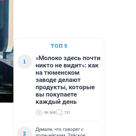
ТОП 5
«Молоко здесь почти
1
никто не видит»: как
на тюменском
заводе делают
продукты, которые
вы покупаете
каждый день
96 368
131
Думали, что говорят с
2
полицейским. Тайское