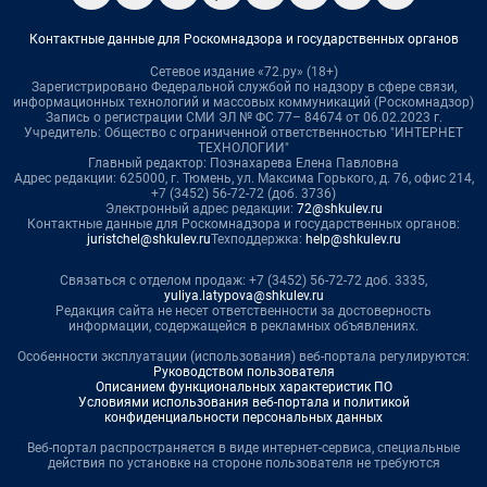
Контактные данные для Роскомнадзора и государственных органов
Сетевое издание «72.ру» (18+)
Зарегистрировано Федеральной службой по надзору в сфере связи,
информационных технологий и массовых коммуникаций (Роскомнадзор)
Запись о регистрации СМИ ЭЛ № ФС 77– 84674 от 06.02.2023 г.
Учредитель: Общество с ограниченной ответственностью "ИНТЕРНЕТ
ТЕХНОЛОГИИ"
Главный редактор: Познахарева Елена Павловна
Адрес редакции: 625000, г. Тюмень, ул. Максима Горького, д. 76, офис 214,
+7 (3452) 56-72-72 (доб. 3736)
Электронный адрес редакции:
72@shkulev.ru
Контактные данные для Роскомнадзора и государственных органов:
juristchel@shkulev.ru
Техподдержка:
help@shkulev.ru
Связаться с отделом продаж: +7 (3452) 56-72-72 доб. 3335,
yuliya.latypova@shkulev.ru
Редакция сайта не несет ответственности за достоверность
информации, содержащейся в рекламных объявлениях.
Особенности эксплуатации (использования) веб-портала регулируются:
Руководством пользователя
Описанием функциональных характеристик ПО
Условиями использования веб-портала и политикой
конфиденциальности персональных данных
Веб-портал распространяется в виде интернет-сервиса, специальные
действия по установке на стороне пользователя не требуются