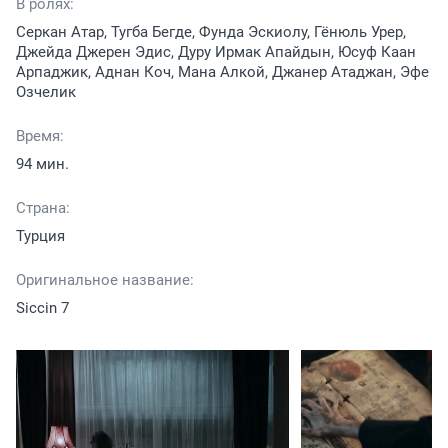
В ролях:
Серкан Атар, Тугба Бегде, Фунда Эскиолу, Гёнюль Урер,
Джейда Джерен Эдис, Дуру Ирмак Апайдын, Юсуф Каан
Арпаджик, Аднан Коч, Мана Алкой, Джанер Атаджан, Эфе
Озчелик
Время:
94 мин.
Страна:
Турция
Оригинальное название:
Siccin 7