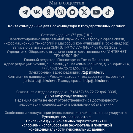
Мы в соцсетях
Контактные данные для Роскомнадзора и государственных органов
Сетевое издание «72.ру» (18+)
Зарегистрировано Федеральной службой по надзору в сфере связи,
информационных технологий и массовых коммуникаций (Роскомнадзор)
Запись о регистрации СМИ ЭЛ № ФС 77– 84674 от 06.02.2023 г.
Учредитель: Общество с ограниченной ответственностью "ИНТЕРНЕТ
ТЕХНОЛОГИИ"
Главный редактор: Познахарева Елена Павловна
Адрес редакции: 625000, г. Тюмень, ул. Максима Горького, д. 76, офис 214,
+7 (3452) 56-72-72 (доб. 3736)
Электронный адрес редакции:
72@shkulev.ru
Контактные данные для Роскомнадзора и государственных органов:
juristchel@shkulev.ru
Техподдержка:
help@shkulev.ru
Связаться с отделом продаж: +7 (3452) 56-72-72 доб. 3335,
yuliya.latypova@shkulev.ru
Редакция сайта не несет ответственности за достоверность
информации, содержащейся в рекламных объявлениях.
Особенности эксплуатации (использования) веб-портала регулируются:
Руководством пользователя
Описанием функциональных характеристик ПО
Условиями использования веб-портала и политикой
конфиденциальности персональных данных